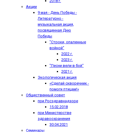
2018 г.
Акции
9 мая - День Победы -
Литературно -
музыкальная акция,
посвященная Дню
Победы
"Строки, опаленные
войной"
2022 г.
2023 г.
"Песни вели в бой"
2021 г.
Экологическая акция
«Сделай скворечник -
помоги птицам!»
Общественный совет
при Росздравнадзоре
15.02.2018
при Министерстве
здравоохранения
30.04.2021
Семинары