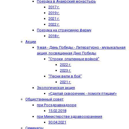
Поездка в Ачаирский монастырь
2017 г.
2019 г.
2021 г.
2022 г.
Поездка на страусиную ферму
2018 г.
Акции
9 мая - День Победы - Литературно - музыкальная
акция, посвященная Дню Победы
"Строки, опаленные войной"
2022 г.
2023 г.
"Песни вели в бой"
2021 г.
Экологическая акция
«Сделай скворечник - помоги птицам!»
Общественный совет
при Росздравнадзоре
15.02.2018
при Министерстве здравоохранения
30.04.2021
Семинары