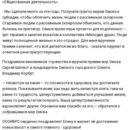
«Общественная деятельность».
- Мы сделали много за эти годы. Получали гранты мэрии Омска и
субсидии, чтобы облегчить жизнь людям с рассеянным склерозом.
Стараемся людям с рассеянным склерозом объяснить, что данная
болезнь не приговор. Самые яркие наши проекты для подопечных —
арт-терапия и занятия вокалом в коллективе «Мелодия души». Люди
живут полноценной жизнью и это отрадно. Для меня вручение
премии означает, что всё делается им во благо, - сказала лауреат в
ответной речи присутствующим.
Поздравили виновников торжества и вручили премии мэр Омска
Сергей Шелест и председатель Омского городского Совета
Владимир Корбут.
— Несмотря на какие – то сложности в здоровье, вы достигаете
успехов. Показываете всем, как надо жить,несмотря опять таки на
какие то трудности, целеустремленно добиваться улучшения жизни,
каких то результатов получать. Ваша целеустремленность
вдохновляет других. Огромное вам спасибо за это,— обратился к
собравшимся мэр Омска.
ОООИБРС сердечно поздравляет Елену и желает ей достижения
новых высот и самого главного - здоровья!