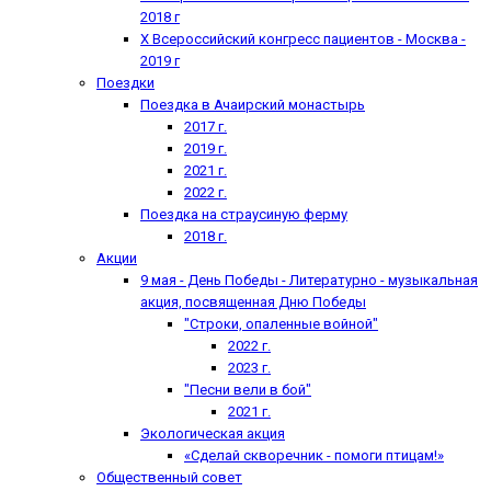
2018 г
X Всероссийский конгресс пациентов - Москва -
2019 г
Поездки
Поездка в Ачаирский монастырь
2017 г.
2019 г.
2021 г.
2022 г.
Поездка на страусиную ферму
2018 г.
Акции
9 мая - День Победы - Литературно - музыкальная
акция, посвященная Дню Победы
"Строки, опаленные войной"
2022 г.
2023 г.
"Песни вели в бой"
2021 г.
Экологическая акция
«Сделай скворечник - помоги птицам!»
Общественный совет