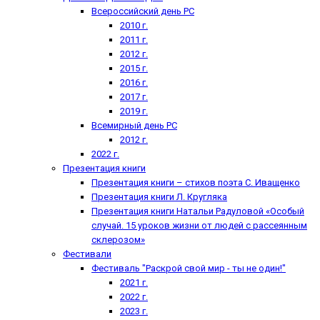
Всероссийский день РС
2010 г.
2011 г.
2012 г.
2015 г.
2016 г.
2017 г.
2019 г.
Всемирный день РС
2012 г.
2022 г.
Презентация книги
Презентация книги – стихов поэта С. Иващенко
Презентация книги Л. Кругляка
Презентация книги Натальи Радуловой «Особый
случай. 15 уроков жизни от людей с рассеянным
склерозом»
Фестивали
Фестиваль "Раскрой свой мир - ты не один!"
2021 г.
2022 г.
2023 г.