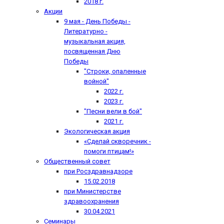
2018 г.
Акции
9 мая - День Победы -
Литературно -
музыкальная акция,
посвященная Дню
Победы
"Строки, опаленные
войной"
2022 г.
2023 г.
"Песни вели в бой"
2021 г.
Экологическая акция
«Сделай скворечник -
помоги птицам!»
Общественный совет
при Росздравнадзоре
15.02.2018
при Министерстве
здравоохранения
30.04.2021
Семинары