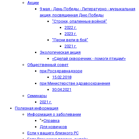
Акции
9 мая - День Победы - Литературно - музыкальная
акция, посвященная Дню Победы
"Строки, опаленные войной"
2022 г.
2023 г.
"Песни вели в бой"
2021 г.
Экологическая акция
«Сделай скворечник - помоги птицам!»
Общественный совет
при Росздравнадзоре
15.02.2018
при Министерстве здравоохранения
30.04.2021
Семинары
2021 г.
Полезная информация
Информация о заболевании
">
Справка
Для новичков
Если у вашего близкого РС