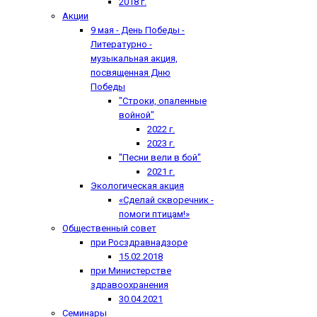
2018 г.
Акции
9 мая - День Победы -
Литературно -
музыкальная акция,
посвященная Дню
Победы
"Строки, опаленные
войной"
2022 г.
2023 г.
"Песни вели в бой"
2021 г.
Экологическая акция
«Сделай скворечник -
помоги птицам!»
Общественный совет
при Росздравнадзоре
15.02.2018
при Министерстве
здравоохранения
30.04.2021
Семинары