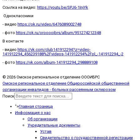
Ссылка на видео:
https://youtu.be/SPJ6-1InjYk
Одноклассники
- видео
https://ok.ru/video/6476089002748
- фото
https://ok.ru/orooooibrs/album/951274212348
В контакте
- видео
https://vk.com/club141912294?z=video-
141912294_456239188%2Fvideos-141912294%2Fpl_-141912294_-2
- фото
https://vk.com/album-141912294_298889108
© 2026 Омское региональное отделение ОООИБРС
Омское региональное отделение Общероссийской общественной
организации инвалидов - больных рассеянным склерозом
Поиск
">
Главная страница
Информация о нас
Об организации
Учредительные документы
Устав
Свидетельство о государственной регистрации