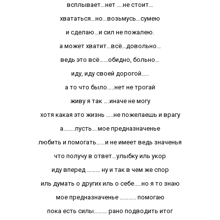
всплывает…нет ….не стоит…
хвататься…но…возьмусь…сумею
и сделаю…и сил не пожалею.
а может хватит…всё…довольно…
ведь это всё……обидно, больно…
иду, иду своей дорогой…..
а то что было…..нет не трогай
живу я так ….иначе не могу
хотя какая это жизнь …..не пожелаешь и врагу
а……..пусть….мое предназначенье
любить и помогать……и не имеет ведь значенья
что получу в ответ…улыбку иль укор
иду вперед ……… ну и так в чем же спор
иль думать о других иль о себе…..но я то знаю
мое предназначенье ……….. помогаю
пока есть силы……… рано подводить итог