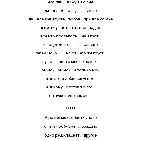
его лишь вижу я во сне
да… я люблю…. да… я умею
да …все завидуйте…любовь пришла ко мне
и пусть у нас не так все гладко
все что б хотелось…..ну и пусть
и поцелуй его…….так сладко
губам моим………но от чего же грусть
ну нет…..ничто мне не помеха
он мой…он мой…и только мой
я знаю…я добьюсь успеха
и никому не уступлю его…
он нужен мне самой…..
*****
А разве может быть иначе
опять проблемы…незадача
одно решила…нет… другое