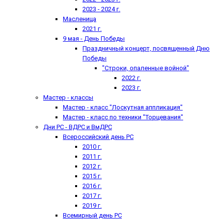
2023 - 2024 г.
Масленица
2021 г.
9 мая - День Победы
Праздничный концерт, посвященный Дню
Победы
"Строки, опаленные войной"
2022 г.
2023 г.
Мастер - классы
Мастер - класс "Лоскутная аппликация"
Мастер - класс по техники "Торцевания"
Дни РС - ВДРС и ВмДРС
Всероссийский день РС
2010 г.
2011 г.
2012 г.
2015 г.
2016 г.
2017 г.
2019 г.
Всемирный день РС