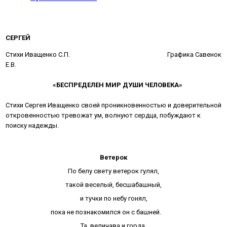
СЕРГЕЙ
Стихи Иващенко С.П. Графика Савенок
Е.В.
«БЕСПРЕДЕЛЕН МИР ДУШИ ЧЕЛОВЕКА»
Стихи Сергея Иващенко своей проникновенностью и доверительной
откровенностью тревожат ум, волнуют сердца, побуждают к
поиску надежды.
Ветерок
По белу свету ветерок гулял,
такой веселый, бесшабашный,
и тучки по небу гонял,
пока не познакомился он с башней.
Та, величава и горда,