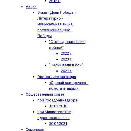
2018 г.
Акции
9 мая - День Победы -
Литературно -
музыкальная акция,
посвященная Дню
Победы
"Строки, опаленные
войной"
2022 г.
2023 г.
"Песни вели в бой"
2021 г.
Экологическая акция
«Сделай скворечник -
помоги птицам!»
Общественный совет
при Росздравнадзоре
15.02.2018
при Министерстве
здравоохранения
30.04.2021
Семинары