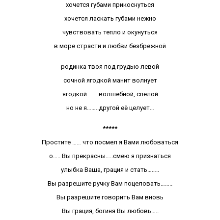
хочется губами прикоснуться
хочется ласкать губами нежно
чувствовать тепло и окунуться
в море страсти и любви безбрежной
родинка твоя под грудью левой
сочной ягодкой манит волнует
ягодкой……..волшебной, спелой
но не я……..другой её целует…
*****
Простите …… что посмел я Вами любоваться
о….. Вы прекрасны…..смею я признаться
улыбка Ваша, грация и стать……..
Вы разрешите ручку Вам поцеловать……..
Вы разрешите говорить Вам вновь
Вы грация, богиня Вы любовь…..