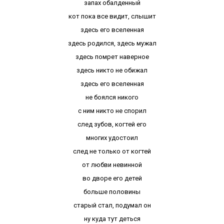
запах обалденный
кот пока все видит, слышит
здесь его вселенная
здесь родился, здесь мужал
здесь помрет наверное
здесь никто не обижал
здесь его вселенная
не боялся никого
с ним никто не спорил
след зубов, когтей его
многих удостоил
след не только от когтей
от любви невинной
во дворе его детей
больше половины
старый стал, подумал он
ну куда тут деться