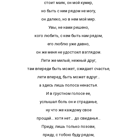
стоит маяк, он мой кумир,
но быть с ним рядом не могу,
он далеко, но в нем мой мир.
Увы, не нами решено,
кого любить, с кем быть нам рядом,
его люблю уже давно,
он же меня не удостоил взглядом.
Лети же милый, нежный друг,
там впереди быть может, ожидает счастье,
лети вперед, быть может вдруг…
а здесь лишь полоса ненастья.
И в грустном голосе ее,
услышал боль он и страданье,
ну что же каждому свое
прощай… хотя нет… до свиданья…
Приду, лишь только позови,
приду, с тобою буду рядом,