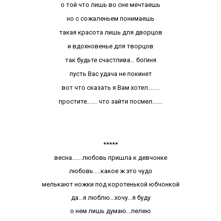
о той что лишь во сне мечтаешь
но с сожаленьем понимаешь
такая красота лишь для дворцов
и вдохновенье для творцов
так будьте счастлива… богиня
пусть Вас удача не покинет
вот что сказать я Вам хотел……..
простите……. что зайти посмел…….
*****
весна…….любовь пришла к девчонке
любовь…..какое ж это чудо
мелькают ножки под коротенькой юбчонкой
да…я люблю…хочу…я буду
о нем лишь думаю…лелею