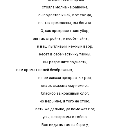
стояла молча на равнине,
он подлетел к ней, вот так да,
вы так прекрасны, вы богиня.
О, как прекрасен ваш убор,
вы так стройны, и необычайны,
и ваш пытливый, нежный взор,
несет в себе частичку тайны.
Вы разрешите поднести,
вам аромат полей безбрежных,
в нем запахи прекрасных роз,
она ж, сказала ему нежно…
Спасибо за красивый слог,
но верь мне, я того не стою,
лети же дальше, да поможет Бог,
увы, не пара мы с тобою.
Вон видишь там на берегу,