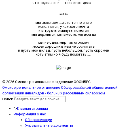
что поделаешь……такие вот дела….
*****
мы выживем….и это точно знаю
исполнится, у каждого мечта
и в трудные минуты помогая
мы держимся, мы вместе, мы всегда
мы не одни, мир так огромен
людей хороших в нем не сосчитать
и пусть мой вклад, пусть небольшой. пусть скромен
хоть этим но я буду помогать……
© 2026 Омское региональное отделение ОООИБРС
Омское региональное отделение Общероссийской общественной
организации инвалидов - больных рассеянным склерозом
Поиск
">
Главная страница
Информация о нас
Об организации
Учредительные документы