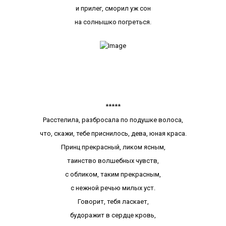
и прилег, сморил уж сон
на солнышко погреться.
*****
Расстелила, разбросала по подушке волоса,
что, скажи, тебе приснилось, дева, юная краса.
Принц прекрасный, ликом ясным,
таинство волшебных чувств,
с обликом, таким прекрасным,
с нежной речью милых уст.
Говорит, тебя ласкает,
будоражит в сердце кровь,