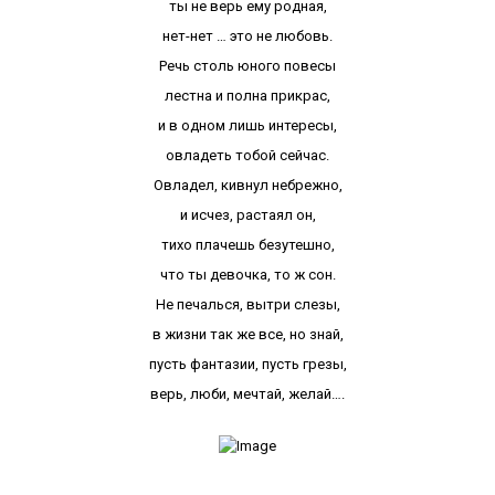
ты не верь ему родная,
нет-нет … это не любовь.
Речь столь юного повесы
лестна и полна прикрас,
и в одном лишь интересы,
овладеть тобой сейчас.
Овладел, кивнул небрежно,
и исчез, растаял он,
тихо плачешь безутешно,
что ты девочка, то ж сон.
Не печалься, вытри слезы,
в жизни так же все, но знай,
пусть фантазии, пусть грезы,
верь, люби, мечтай, желай….