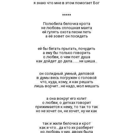
я знаю что мне в этом помогает Бог
*****
Полюбила белочка крота
не любовь сплошная маета
ей гулять охота песни петь
а её зовет он посидеть
ей бы бегать прыгать, почудить
а ему бы только говорить
о любви, о чем поет душа
как дойдет до дела……..ни шиша..
он солидный ,умный, деловой
в думы весь погружен с головой
что, куда, кому, и как решать
лишь ворчит…не надо, мол мешать
а она вокруг его юлит
о любви, о детках говорит
прижимается к нему, то так то так
но не хочет он, не хочет, ну ни как
так и жили белочка и крот
как и что…да кто их разберет
но любовь у них, двоих была