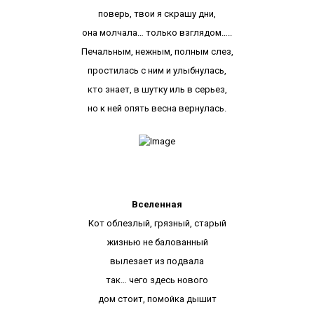
поверь, твои я скрашу дни,
она молчала… только взглядом…..
Печальным, нежным, полным слез,
простилась с ним и улыбнулась,
кто знает, в шутку иль в серьез,
но к ней опять весна вернулась.
Вселенная
Кот облезлый, грязный, старый
жизнью не балованный
вылезает из подвала
так… чего здесь нового
дом стоит, помойка дышит