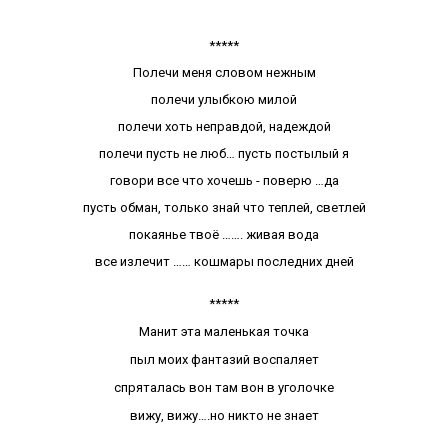
*****
Полечи меня словом нежным
полечи улыбкою милой
полечи хоть неправдой, надеждой
полечи пусть не люб… пусть постылый я
говори все что хочешь - поверю …да
пусть обман, только знай что теплей, светлей
покаянье твоё ……. живая вода
все излечит …… кошмары последних дней
*****
Манит эта маленькая точка
пыл моих фантазий воспаляет
спряталась вон там вон в уголочке
вижу, вижу….но никто не знает