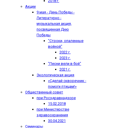
2018 г.
Акции
9 мая - День Победы -
Литературно -
музыкальная акция,
посвященная Дню
Победы
"Строки, опаленные
войной"
2022 г.
2023 г.
"Песни вели в бой"
2021 г.
Экологическая акция
«Сделай скворечник -
помоги птицам!»
Общественный совет
при Росздравнадзоре
15.02.2018
при Министерстве
здравоохранения
30.04.2021
Семинары