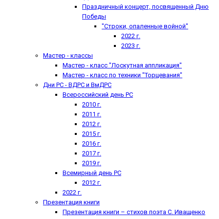
Праздничный концерт, посвященный Дню
Победы
"Строки, опаленные войной"
2022 г.
2023 г.
Мастер - классы
Мастер - класс "Лоскутная аппликация"
Мастер - класс по техники "Торцевания"
Дни РС - ВДРС и ВмДРС
Всероссийский день РС
2010 г.
2011 г.
2012 г.
2015 г.
2016 г.
2017 г.
2019 г.
Всемирный день РС
2012 г.
2022 г.
Презентация книги
Презентация книги – стихов поэта С. Иващенко