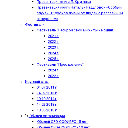
Презентация книги Л. Кругляка
Презентация книги Натальи Радуловой «Особый
случай. 15 уроков жизни от людей с рассеянным
склерозом»
Фестивали
Фестиваль "Раскрой свой мир - ты не один!"
2021 г.
2022 г.
2023 г.
2024 г.
2025 г.
Фестиваль "Преодоление"
2024 г.
2022 г.
Круглый стол
04.07.2011 г
14.02.2013 г
10.10.2014 г
14.02.2018 г
18.05.2018 г
">
Юбилеи организации
Юбилей ОРО-ОООИБРС - 5 лет
Юбилей ОРО-ОООИБРС - 10 лет