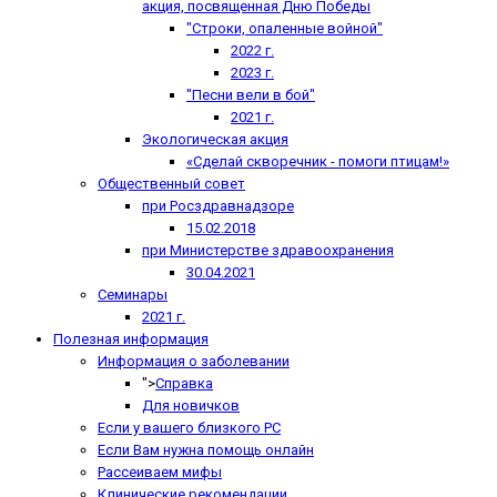
акция, посвященная Дню Победы
"Строки, опаленные войной"
2022 г.
2023 г.
"Песни вели в бой"
2021 г.
Экологическая акция
«Сделай скворечник - помоги птицам!»
Общественный совет
при Росздравнадзоре
15.02.2018
при Министерстве здравоохранения
30.04.2021
Семинары
2021 г.
Полезная информация
Информация о заболевании
">
Справка
Для новичков
Если у вашего близкого РС
Если Вам нужна помощь онлайн
Рассеиваем мифы
Клинические рекомендации